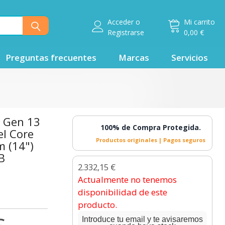
Acceder
o
Mi carrito
Registrarse
0,00 €
Preguntas frecuentes
Marcas
Servicios
 Gen 13
100% de Compra Protegida.
el Core
Productos originales | Pagos seguros
m (14")
B
2.332,15 €
Actualmente no tenemos
disponibilidad de este
producto.
Introduce tu email y te avisaremos