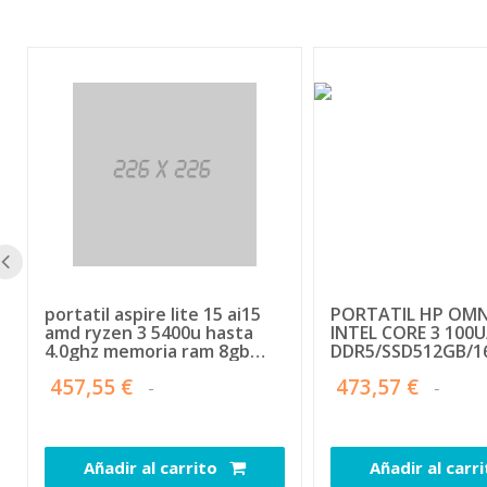
portatil aspire lite 15 ai15
PORTATIL HP OMN
amd ryzen 3 5400u hasta
INTEL CORE 3 100
4.0ghz memoria ram 8gb
DDR5/SSD512GB/1
ddr4 512gb ssd m.2 nvme
FHD/USB-C/FDOS
457,55 €
473,57 €
grafica integrada amd
radeon graphics 15.6' ips full
hd slimbezer 1920 x 1080
pixeles/ 250 cd / m²
Añadir al carrito
Añadir al carr