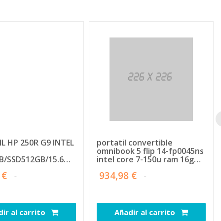
L HP 250R G9 INTEL
portatil convertible
omnibook 5 flip 14-fp0045ns
B/SSD512GB/15.6
intel core 7-150u ram 16gb
-C/FREEDOS BLACK
ddr5 5200 1tb ssd pcie gen4
 €
934,98 €
nvme m.2 14' tactil 2k ips
1920x1200 grafica integrada
intel 2xusb-c compatible
displayport 1.4
ir al carrito
Añadir al carrito