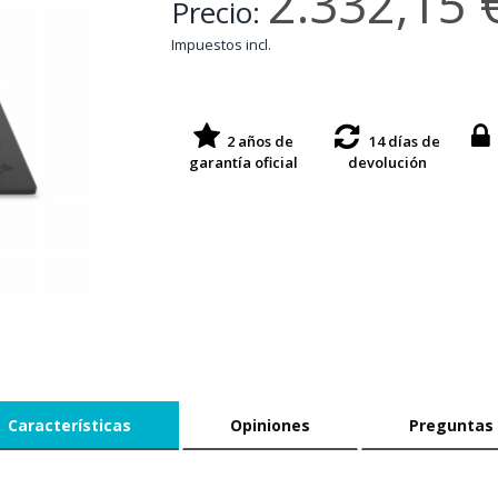
2.332,15 
Precio:
Impuestos incl.
2 años de
14 días de
garantía oficial
devolución
Características
Opiniones
Preguntas