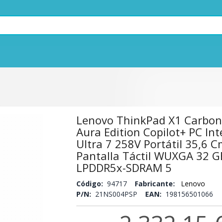
Lenovo ThinkPad X1 Carbon
Aura Edition Copilot+ PC Int
Ultra 7 258V Portátil 35,6 C
Pantalla Táctil WUXGA 32 G
LPDDR5x-SDRAM 5
Código:
94717
Fabricante:
Lenovo
P/N:
21NS004PSP
EAN:
198156501066