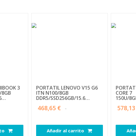
IBOOK 3
PORTATIL LENOVO V15 G6
PORTATI
U/8GB
ITN N100/8GB
CORE 7
6
DDR5/SSD256GB/15.6
150U/8G
FHD/RJ45/USB-
FHD/USB
468,65 €
578,13
C/3Y/W11HOME
ito
Añadir al carrito
Añad