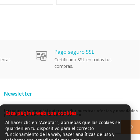
110809
110777
Pago seguro SSL
ertas
Certificado SSL en todas tus
compras.
Newsletter
Introduzca su email si quiere recibir nuestras ofertas y novedades
Esta página web usa cookies
periódicamente en su buzón de correo.
Al hacer clic en "Aceptar", apruebas que las cookies se
guarden en tu dispositivo para el correcto
funcionamiento de la web, hacer analíticas de uso y