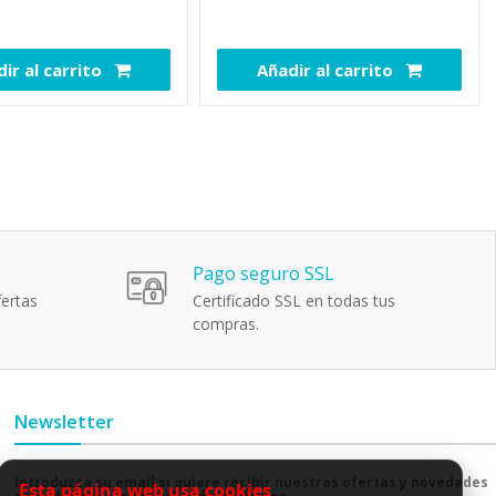
para 3 Disp
ir al carrito
Añadir al carrito
111288
110830
Pago seguro SSL
ertas
Certificado SSL en todas tus
compras.
Newsletter
Introduzca su email si quiere recibir nuestras ofertas y novedades
Esta página web usa cookies