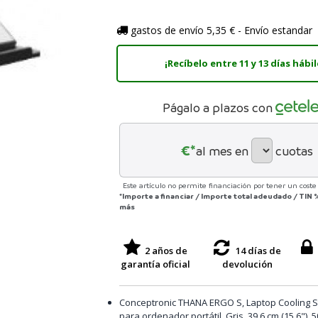
gastos de envío 5,35 € - Envío estandar
¡Recíbelo entre 11 y 13 días hábil
Págalo a plazos con
€*
al mes en
cuotas
Este artículo no permite financiación por tener un coste 
*Importe a financiar
/
Importe total adeudado
/
TIN
más
2 años de
14 días de
garantía oficial
devolución
Conceptronic THANA ERGO S, Laptop Cooling S
para ordenador portátil, Gris, 39,6 cm (15.6"), 