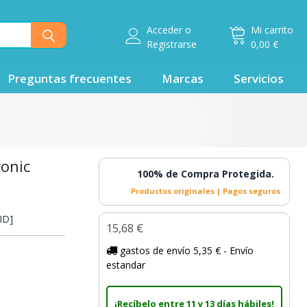
Acceder
o
Mi carrito
Registrarse
0,00 €
Preguntas frecuentes
Marcas
Servicios
ronic
100% de Compra Protegida.
Productos originales | Pagos seguros
ID]
15,68 €
gastos de envío 5,35 € - Envío
estandar
¡Recíbelo entre 11 y 13 días hábiles!