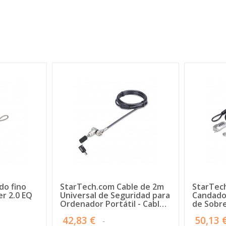
do fino
StarTech.com Cable de 2m
StarTec
r 2.0 EQ
Universal de Seguridad para
Candado
Ordenador Portátil - Cable
de Sobre
de Bloqueo Compatible con
Periféri
42,83 €
50,13 
Noble Wedge/Nano/K-Slot -
Acero - 