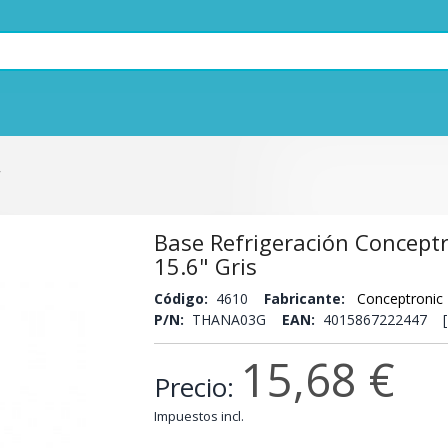
Base Refrigeración Concept
15.6" Gris
Código:
4610
Fabricante:
Conceptronic
P/N:
THANA03G
EAN:
4015867222447 [
15,68 €
Precio:
Impuestos incl.