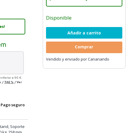
Disponible
es!
Comprar
Vendido y enviado por Canariando
inferior a 90 €.
%
/
TAE
%
/
Ver
Pago seguro
tand, Soporte
50 kg, 258 mm,