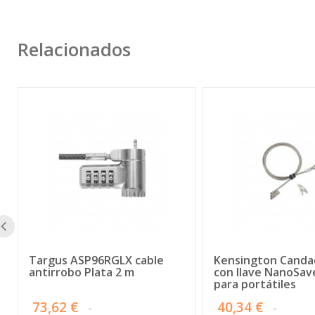
Relacionados
Targus ASP96RGLX cable
Kensington Canda
antirrobo Plata 2 m
con llave NanoSave
para portátiles
73,62 €
40,34 €