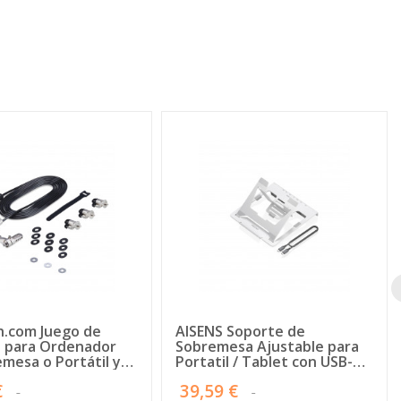
h.com Juego de
AISENS Soporte de
 para Ordenador
Sobremesa Ajustable para
mesa o Portátil y
Portatil / Tablet con USB-C
cos - Cable de 3m de
Docking 7 en 1, Gris
€
39,59 €
Candado Antirrobo -