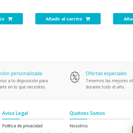
con Cerradura - A
K-Slot - 
ito
Añadir al carrito
Añad
111291
111293
ción personalizada
Ofertas especiales
os a tu disposición para
Tenemos las mejores of
rte en lo que necesites.
durante todo el año.
Aviso Legal
Quiénes Somos
Política de privacidad
Nosotros