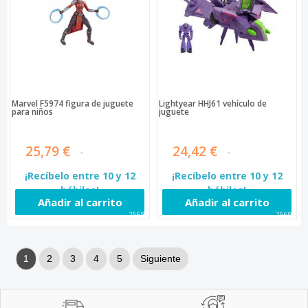
Marvel F5974 figura de juguete
Lightyear HHJ61 vehículo de
para niños
juguete
25,79 €
24,42 €
¡Recíbelo entre 10 y 12
¡Recíbelo entre 10 y 12
hábiles!
hábiles!
Añadir al carrito
Añadir al carrito
25689
25694
1
2
3
4
5
Siguiente