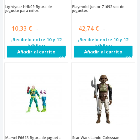
Lightyear HHK09 figura de
Playmobil Junior 71693 set de
juguete para niños
juguetes
10,33 €
42,74 €
¡Recíbelo entre 10 y 12
¡Recíbelo entre 10 y 12
hábiles!
hábiles!
Añadir al carrito
Añadir al carrito
25631
25632
Marvel F6613 figura de juguete
Star Wars Lando Calrissian