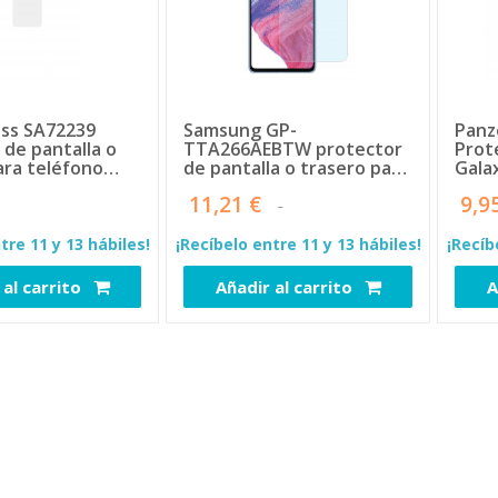
ss SA72239
Samsung GP-
Panz
 de pantalla o
TTA266AEBTW protector
Prot
ara teléfono
de pantalla o trasero para
Gala
sung 1 pieza(s)
teléfono móvil 1 pieza(s)
Ultra
11,21 €
9,9
Easy
panta
tre 11 y 13 hábiles!
¡Recíbelo entre 11 y 13 hábiles!
¡Recíb
 al carrito
Añadir al carrito
A
111834
108605