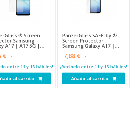
erGlass ® Screen
PanzerGlass SAFE. by ®
ector Samsung
Screen Protector
xy A17 | A17 5G |
Samsung Galaxy A17 |
-Wide Fit w.
A17 5G | Ultra-Wide Fit w.
5 €
7,88 €
Aligner Protector de
EasyAligner Protector de
lla 1 pieza(s)
pantalla 1 pieza(s)
elo entre 11 y 13 hábiles!
¡Recíbelo entre 11 y 13 hábiles!
ñadir al carrito
Añadir al carrito
105875
105876