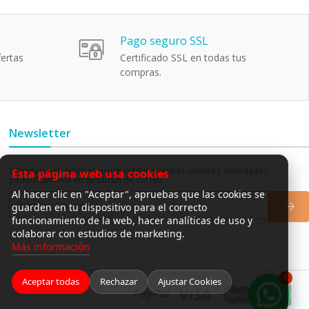
Pago seguro SSL
ertas
Certificado SSL en todas tus
compras.
Newsletter
Introduzca su email si quiere recibir nuestras ofertas y novedades
Esta página web usa cookies
periódicamente en su buzón de correo.
Al hacer clic en "Aceptar", apruebas que las cookies se
guarden en tu dispositivo para el correcto
funcionamiento de la web, hacer analíticas de uso y
colaborar con estudios de marketing.
Más información
1
Aceptar todas
Rechazar
Ajustar Cookies