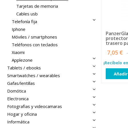
Tarjetas de memoria
Cables usb
Telefonía fija
Iphone
PanzerGla
Móviles / smartphones
protector
trasero p
Teléfonos con teclados
móvil Sam
7,05 €
Xiaomi
Applezone
¡Recíbelo en
Tablets / ebooks
Añadir
Smartwatches / wearables
Gafas/lentillas
Domótica
Electronica
Fotografias y videocamaras
Hogar y oficina
Informática