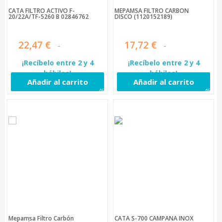
CATA FILTRO ACTIVO F-
MEPAMSA FILTRO CARBÓN
20/22A/TF-5260 B 02846762
DISCO (1120152189)
22,47 €
17,72 €
¡Recíbelo entre 2 y 4
¡Recíbelo entre 2 y 4
hábiles!
hábiles!
Añadir al carrito
Añadir al carrito
460
461
Mepamsa Filtro Carbón
CATA S-700 CAMPANA INOX