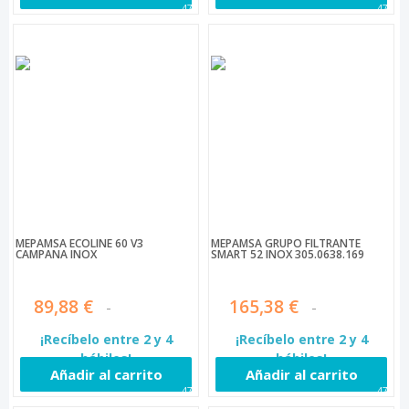
475
476
MEPAMSA ECOLINE 60 V3
MEPAMSA GRUPO FILTRANTE
CAMPANA INOX
SMART 52 INOX 305.0638.169
89,88 €
165,38 €
¡Recíbelo entre 2 y 4
¡Recíbelo entre 2 y 4
hábiles!
hábiles!
Añadir al carrito
Añadir al carrito
477
478