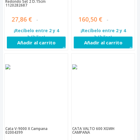
Redondo Set 2 D.15cm
1120282687
27,86 €
160,50 €
¡Recíbelo entre 2 y 4
¡Recíbelo entre 2 y 4
hábiles!
hábiles!
Añadir al carrito
Añadir al carrito
462
465
Cata V-9000 X Campana
CATA VALTO 600 XGWH
02004399
CAMPANA