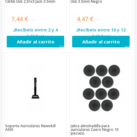
Cdrbb Usb 2.0/x3 Jack 3.5mm
Usb 3.5mm Negro
7,44 €
4,47 €
¡Recíbelo entre 2 y 4
¡Recíbelo entre 10 y 12
hábiles!
hábiles!
Añadir al carrito
Añadir al carrito
3429
4074
Soporte Auriculares Newskill
Jabra almohadilla para
ASHI
auriculares Cuero Negro 10
pieza(s)