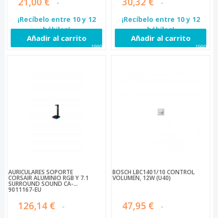
21,00 €
30,32 €
¡Recíbelo entre 10 y 12
¡Recíbelo entre 10 y 12
hábiles!
hábiles!
Añadir al carrito
Añadir al carrito
19904
19907
AURICULARES SOPORTE
BOSCH LBC1401/10 CONTROL
CORSAIR ALUMINIO RGB Y 7.1
VOLUMEN, 12W (U40)
SURROUND SOUND CA-
9011167-EU
126,14 €
47,95 €