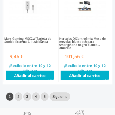
Mars Gaming MSC2W Tarjeta de
Hercules DJControl mix Mesa de
Sonido Externa 7.1 usb blanca
mezclas bluetooth para
smartphone negro blanco
amarillo
9,46 €
101,56 €
¡Recíbelo entre 10 y 12
¡Recíbelo entre 10 y 12
hábiles!
hábiles!
Añadir al carrito
Añadir al carrito
23205
23303
1
2
3
4
5
Siguiente