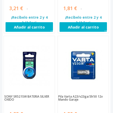
3,21 €
1,81 €
¡Recíbelo entre 2 y 4
¡Recíbelo entre 2 y 4
hábiles!
hábiles!
Añadir al carrito
Añadir al carrito
272
273
SONY SR521SW BATERÍA SILVER
Pila Varta A23/v23ga/3lr50 12v
OXIDO
Mando Garaje