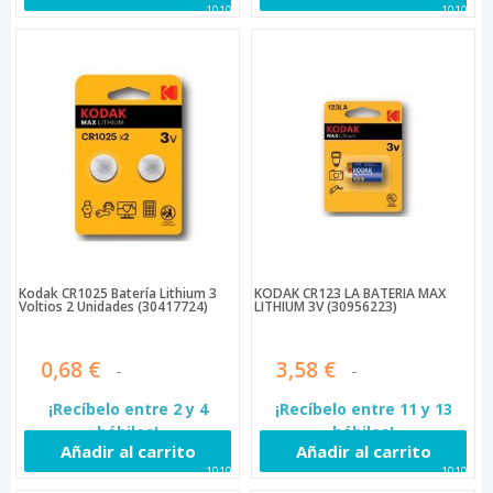
10101
10102
Kodak CR1025 Batería Lithium 3
KODAK CR123 LA BATERÍA MAX
Voltios 2 Unidades (30417724)
LITHIUM 3V (30956223)
0,68 €
3,58 €
¡Recíbelo entre 2 y 4
¡Recíbelo entre 11 y 13
hábiles!
hábiles!
Añadir al carrito
Añadir al carrito
10103
10105