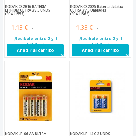
KODAK CR2016 BATERÍA
KODAK CR2025 Batería deLlitio
LITHIUM ULTRA 3V 5 UNDS
ULTRA 3V 5 Unidades
(30411555)
(30411562)
1,13 €
1,33 €
¡Recíbelo entre 2 y 4
¡Recíbelo entre 2 y 4
hábiles!
hábiles!
Añadir al carrito
Añadir al carrito
266
267
KODAK LR-06 AA ULTRA
KODAK LR-14 C 2 UNDS