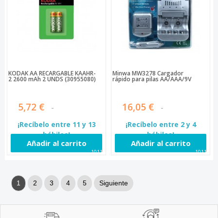
KODAK AA RECARGABLE KAAHR-
Minwa MW3278 Cargador
2 2600 mAh 2 UNDS (30955080)
rápido para pilas AA/AAA/9V
5,72 €
16,05 €
¡Recíbelo entre 11 y 13
¡Recíbelo entre 2 y 4
hábiles!
hábiles!
Añadir al carrito
Añadir al carrito
10115
10116
1
2
3
4
5
Siguiente