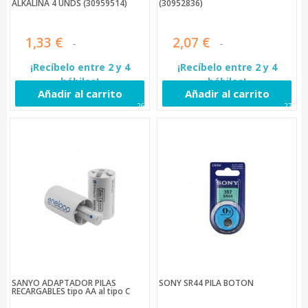
ALKALINA 4 UNDS (30959514)
(30952836)
1,33 €
2,07 €
¡Recíbelo entre 2 y 4
¡Recíbelo entre 2 y 4
hábiles!
hábiles!
Añadir al carrito
Añadir al carrito
269
270
SANYO ADAPTADOR PILAS
SONY SR44 PILA BOTÓN
RECARGABLES tipo AA al tipo C