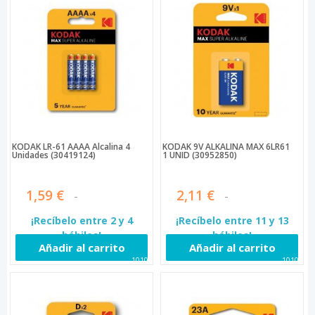
KODAK LR-61 AAAA Alcalina 4
KODAK 9V ALKALINA MAX 6LR61
Unidades (30419124)
1 UNID (30952850)
1,59 €
2,11 €
¡Recíbelo entre 2 y 4
¡Recíbelo entre 11 y 13
hábiles!
hábiles!
Añadir al carrito
Añadir al carrito
10108
10109