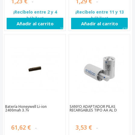
1,23 €
1,29 €
¡Recíbelo entre 2 y 4
¡Recíbelo entre 11 y 13
hábiles!
hábiles!
Añadir al carrito
Añadir al carrito
274
6791
Batería Honeywell Li-ion
SANYO ADAPTADOR PILAS
2400mah 3.7v
RECARGABLES TIPO AA AL D
61,62 €
3,53 €