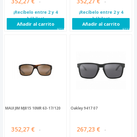
352,27 €
352,27 €
¡Recíbelo entre 2 y 4
¡Recíbelo entre 2 y 4
hábiles!
hábiles!
Añadir al carrito
Añadir al carrito
97249
97229
MAUI JIM MJ815 10MR 63-17/120
Oakley 9417 07
352,27 €
267,23 €