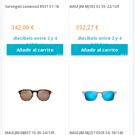
Serengeti Lenwood 8931 51-18
MAUI JIM MJ103 02 55-22/129
342,00 €
352,27 €
¡Recíbelo entre 2 y 4
¡Recíbelo entre 2 y 4
hábiles!
hábiles!
Añadir al carrito
Añadir al carrito
97312
97315
MAUI JIM MJ837 10 49-24/145
MAUI JIM MJ257 05CR 54-18/140