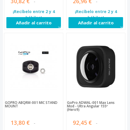
30,82 €
26,96 €
¡Recíbelo entre 2 y 4
¡Recíbelo entre 2 y 4
hábiles!
hábiles!
Añadir al carrito
Añadir al carrito
292
296
GOPRO ABQRM-001 MIC STAND
GoPro ADWAL-001 Max Lens
MOUNT
Mod - Ultra Angular 155º
(Hero9)
13,80 €
92,45 €