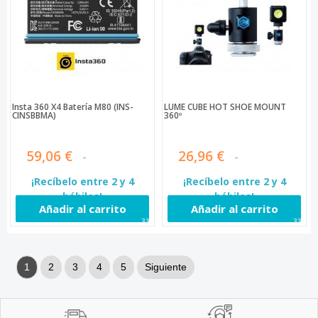
Insta 360 X4 Batería M80 (INS-
LUME CUBE HOT SHOE MOUNT
CINSBBMA)
360º
59,06 €
26,96 €
¡Recíbelo entre 2 y 4
¡Recíbelo entre 2 y 4
hábiles!
hábiles!
Añadir al carrito
Añadir al carrito
331
332
1
2
3
4
5
Siguiente