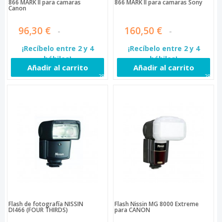
866 MARK II para camaras
866 MARK II para camaras Sony
Canon
96,30 €
160,50 €
¡Recíbelo entre 2 y 4
¡Recíbelo entre 2 y 4
hábiles!
hábiles!
Añadir al carrito
Añadir al carrito
286
288
Flash de fotografía NISSIN
Flash Nissin MG 8000 Extreme
DI466 (FOUR THIRDS)
para CANON