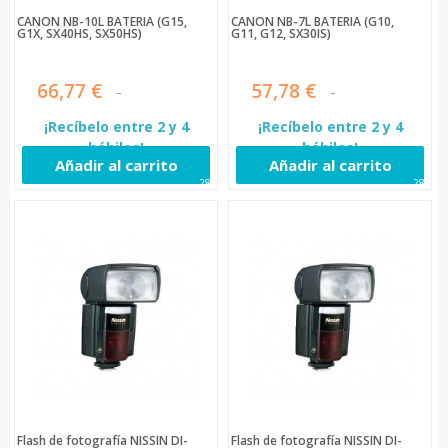
CANON NB-10L BATERÍA (G15,
CANON NB-7L BATERÍA (G10,
G1X, SX40HS, SX50HS)
G11, G12, SX30IS)
66,77 €
57,78 €
¡Recíbelo entre 2 y 4
¡Recíbelo entre 2 y 4
hábiles!
hábiles!
Añadir al carrito
Añadir al carrito
282
284
Flash de fotografía NISSIN DI-
Flash de fotografía NISSIN DI-