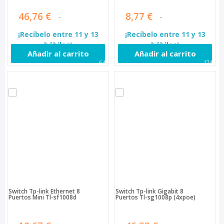
46,76 €
8,77 €
¡Recíbelo entre 11 y 13
¡Recíbelo entre 11 y 13
hábiles!
hábiles!
Añadir al carrito
Añadir al carrito
649
1744
Switch Tp-link Ethernet 8
Switch Tp-link Gigabit 8
Puertos Mini Tl-sf1008d
Puertos Tl-sg1008p (4xpoe)