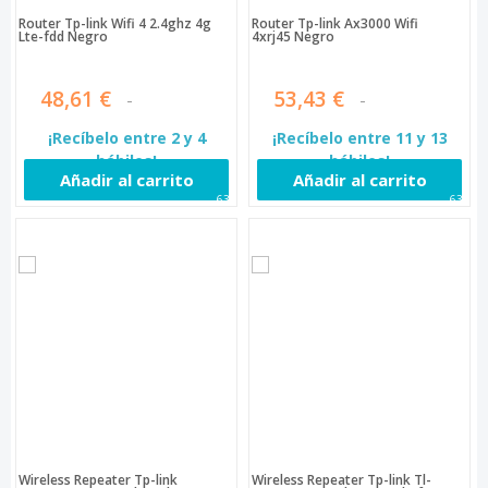
Router Tp-link Wifi 4 2.4ghz 4g
Router Tp-link Ax3000 Wifi
Lte-fdd Negro
4xrj45 Negro
48,61 €
53,43 €
¡Recíbelo entre 2 y 4
¡Recíbelo entre 11 y 13
hábiles!
hábiles!
Añadir al carrito
Añadir al carrito
635
637
Wireless Repeater Tp-link
Wireless Repeater Tp-link Tl-