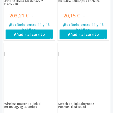
Ax1800 Home Mesh Pack 2
wa860re 300mbps + Enchufe
Deco X20
203,21 €
20,15 €
¡Recíbelo entre 11 y 13
¡Recíbelo entre 11 y 13
hábiles!
hábiles!
Añadir al carrito
Añadir al carrito
640
642
Wireless Router Tp-link Tl-
Switch Tp-link Ethernet 5
mr100 3g/4g 300mbps
Puertos Tl-sf1005d