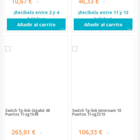
10,67 €
46,33 €
¡Recíbelo entre 2 y 4
¡Recíbelo entre 11 y 13
hábiles!
hábiles!
Añadir al carrito
Añadir al carrito
1745
1747
Switch Tp-link Gigabit 48
Switch Tp-link Jetstream 10
Puertos Tl-sg1048
Puertos Tl-sg3210
265,01 €
106,33 €