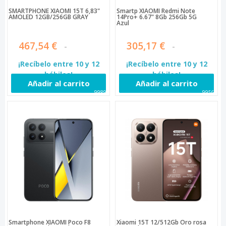
SMARTPHONE XIAOMI 15T 6,83"
Smartp XIAOMI Redmi Note
AMOLED 12GB/256GB GRAY
14Pro+ 6.67" 8Gb 256Gb 5G
Azul
467,54 €
305,17 €
¡Recíbelo entre 10 y 12
¡Recíbelo entre 10 y 12
hábiles!
hábiles!
Añadir al carrito
Añadir al carrito
99899
99562
Smartphone XIAOMI Poco F8
Xiaomi 15T 12/512Gb Oro rosa