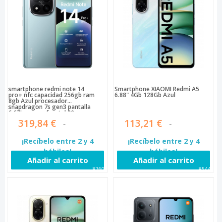
smartphone redmi note 14
Smartphone XIAOMI Redmi A5
pro+ nfc capacidad 256gb ram
6.88" 4Gb 128Gb Azul
8gb Azul procesador
snapdragon 7s gen3 pantalla
6.67' camara frontal 20 mp
camara trasera triple 200mp +
319,84 €
113,21 €
8mp + 2mp bateria 5110mah 5g
dual sim protecc
¡Recíbelo entre 2 y 4
¡Recíbelo entre 2 y 4
hábiles!
hábiles!
Añadir al carrito
Añadir al carrito
87600
85448