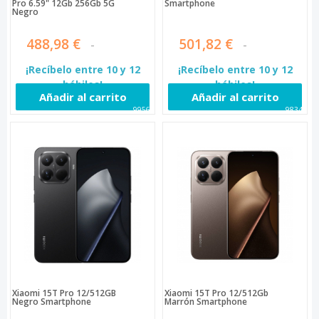
Pro 6.59" 12Gb 256Gb 5G
Smartphone
Negro
488,98 €
501,82 €
¡Recíbelo entre 10 y 12
¡Recíbelo entre 10 y 12
hábiles!
hábiles!
Añadir al carrito
Añadir al carrito
99560
98343
Xiaomi 15T Pro 12/512GB
Xiaomi 15T Pro 12/512Gb
Negro Smartphone
Marrón Smartphone