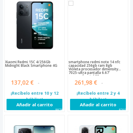
Xiaomi Redmi 15C 4/256Gb
smartphone redmi note 14 nfc
Midnight Black Smartphone 4G
capacidad 256gb ram 8gb
Violeta procesador dimensity
7025-ultra pantalla 6.67'
camara frontal 20 mp camara
trasera triple 108mp + 8mp +
137,02 €
261,98 €
2mp bateria 5110mah 5g dual
sim o mico sd
¡Recíbelo entre 10 y 12
¡Recíbelo entre 2 y 4
hábiles!
hábiles!
Añadir al carrito
Añadir al carrito
88789
87602