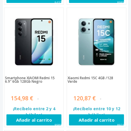
94373
89898
Smartphone XIAOMI Redmi 15
Xiaomi Redmi 15C 4GB /128
6.9" 6Gb 128Gb Negro
Verde
154,98 €
120,87 €
¡Recíbelo entre 2 y 4
¡Recíbelo entre 10 y 12
hábiles!
hábiles!
Añadir al carrito
Añadir al carrito
89896
89215