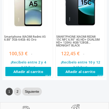
Smartphone XIAOMI Redmi A5
SMARTPHONE XIAOMI REDMI
6.88" 3Gb 64Gb 4G Oro
15C NFC 6,90" 4G HD+ DUALSIM
HD+ 120Hz 4GB/128GB
MIDNIGHT BLACK
100,53 €
122,45 €
¡Recíbelo entre 2 y 4
¡Recíbelo entre 10 y 12
hábiles!
hábiles!
Añadir al carrito
Añadir al carrito
85444
83086
1
2
Siguiente