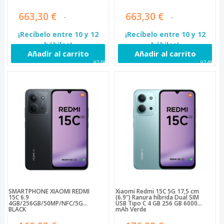
663,30 €
663,30 €
¡Recíbelo entre 10 y 12
¡Recíbelo entre 10 y 12
hábiles!
hábiles!
Añadir al carrito
Añadir al carrito
97483
97485
SMARTPHONE XIAOMI REDMI
Xiaomi Redmi 15C 5G 17,5 cm
15C 6.9
(6.9") Ranura híbrida Dual SIM
4GB/256GB/50MP/NFC/5G
USB Tipo C 4 GB 256 GB 6000
BLACK
mAh Verde