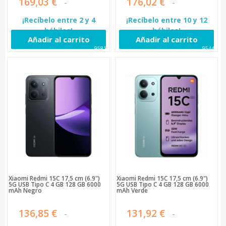
169,03 €
176,02 €
¡Recíbelo entre 2 y 4
¡Recíbelo entre 10 y 12
hábiles!
hábiles!
Añadir al carrito
Añadir al carrito
95813
95449
Xiaomi Redmi 15C 17,5 cm (6.9")
Xiaomi Redmi 15C 17,5 cm (6.9")
5G USB Tipo C 4 GB 128 GB 6000
5G USB Tipo C 4 GB 128 GB 6000
mAh Negro
mAh Verde
136,85 €
131,92 €