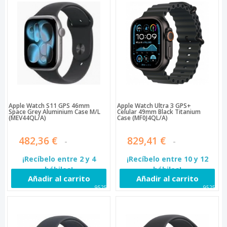
Apple Watch S11 GPS 46mm
Apple Watch Ultra 3 GPS+
Space Grey Aluminium Case M/L
Celular 49mm Black Titanium
(MEV44QL/A)
Case (MF0J4QL/A)
482,36 €
829,41 €
¡Recíbelo entre 2 y 4
¡Recíbelo entre 10 y 12
hábiles!
hábiles!
Añadir al carrito
Añadir al carrito
95258
95259