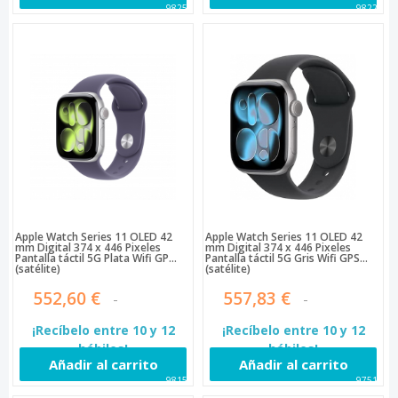
98258
98221
Apple Watch Series 11 OLED 42
Apple Watch Series 11 OLED 42
mm Digital 374 x 446 Pixeles
mm Digital 374 x 446 Pixeles
Pantalla táctil 5G Plata Wifi GPS
Pantalla táctil 5G Gris Wifi GPS
(satélite)
(satélite)
552,60 €
557,83 €
¡Recíbelo entre 10 y 12
¡Recíbelo entre 10 y 12
hábiles!
hábiles!
Añadir al carrito
Añadir al carrito
98155
97511