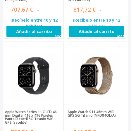
707,67 €
817,72 €
¡Recíbelo entre 10 y 12
¡Recíbelo entre 10 y 12
hábiles!
hábiles!
Añadir al carrito
Añadir al carrito
99926
99920
Apple Watch Series 11 OLED 46
Apple Watch S11 46mm WiFi
mm Digital 416 x 496 Pixeles
GPS 5G Titanio (MFD84QL/A)
Pantalla táctil 5G Titanio Wifi
GPS (satélite)