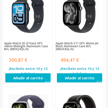
Apple Watch SE (3ªGen) GPS
Apple Watch S11 GPS 46mm Jet
44mm Midnight Aluminium Case
Black Aluminium Case M/L
M/L (MEHQ4QL/A)
(MEUX4QL/A)
300,87 €
494,47 €
¡Recíbelo entre 10 y 12
¡Recíbelo entre 10 y 12
hábiles!
hábiles!
Añadir al carrito
Añadir al carrito
95257
95256