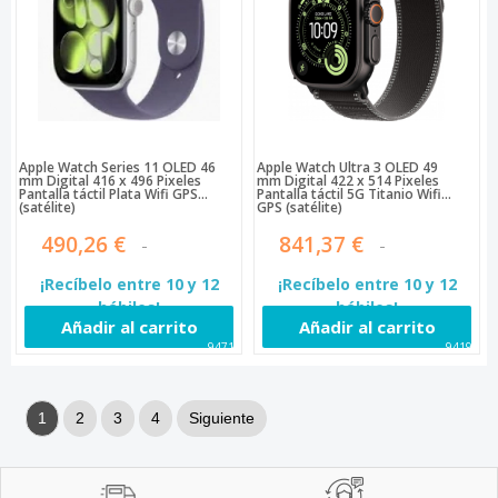
Apple Watch Series 11 OLED 46
Apple Watch Ultra 3 OLED 49
mm Digital 416 x 496 Pixeles
mm Digital 422 x 514 Pixeles
Pantalla táctil Plata Wifi GPS
Pantalla táctil 5G Titanio Wifi
(satélite)
GPS (satélite)
490,26 €
841,37 €
¡Recíbelo entre 10 y 12
¡Recíbelo entre 10 y 12
hábiles!
hábiles!
Añadir al carrito
Añadir al carrito
94714
94199
1
2
3
4
Siguiente