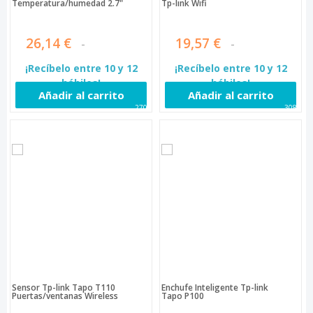
Temperatura/humedad 2.7"
Tp-link Wifi
26,14 €
19,57 €
¡Recíbelo entre 10 y 12
¡Recíbelo entre 10 y 12
hábiles!
hábiles!
Añadir al carrito
Añadir al carrito
2702
3085
Sensor Tp-link Tapo T110
Enchufe Inteligente Tp-link
Puertas/ventanas Wireless
Tapo P100