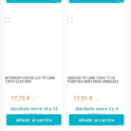
7021
11465
INTERRUPTOR DE LUZ TP-LINK
SENSOR TP-LINK TAPO T110
TAPO S210 WIFI
PUERTAS/VENTANAS WIRELESS
17,73 €
17,91 €
¡Recíbelo entre 10 y 12
¡Recíbelo entre 2 y 4
hábiles!
hábiles!
Añadir al carrito
Añadir al carrito
11507
11508