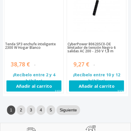
Tenda SP3 enchufe inteligente
CyberPower B0620SC0-DE
2300 W Hogar Blanco
limitador de tensión Negro 6
salidas AC 200 - 250 V 1,8 m
38,78 €
9,27 €
¡Recíbelo entre 2 y 4
¡Recíbelo entre 10 y 12
hábiles!
hábiles!
Añadir al carrito
Añadir al carrito
31053
31060
1
2
3
4
5
Siguiente