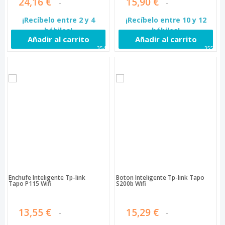
24,16 €
15,90 €
¡Recíbelo entre 2 y 4
¡Recíbelo entre 10 y 12
hábiles!
hábiles!
Añadir al carrito
Añadir al carrito
3549
3550
Enchufe Inteligente Tp-link
Boton Inteligente Tp-link Tapo
Tapo P115 Wifi
S200b Wifi
13,55 €
15,29 €