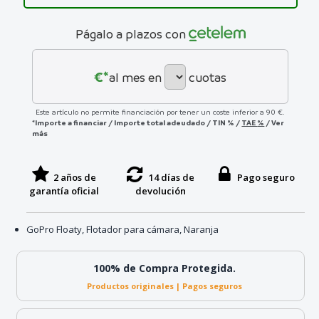
Págalo a plazos con
€*
al mes en
cuotas
Este artículo no permite financiación por tener un coste inferior a 90 €.
*Importe a financiar
/
Importe total adeudado
/
TIN
%
/
TAE
%
/
Ver
más
2 años de
14 días de
Pago seguro
garantía oficial
devolución
GoPro Floaty, Flotador para cámara, Naranja
100% de Compra Protegida.
Productos originales | Pagos seguros