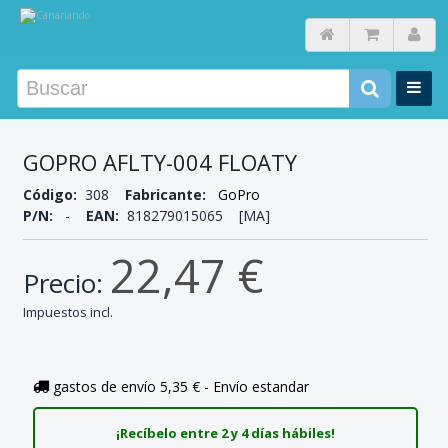
GOPRO AFLTY-004 FLOATY
Código:
308
Fabricante:
GoPro
P/N:
-
EAN:
818279015065 [MA]
22,47 €
Precio:
Impuestos incl.
gastos de envío 5,35 € - Envío estandar
¡Recíbelo entre 2 y 4 días hábiles!