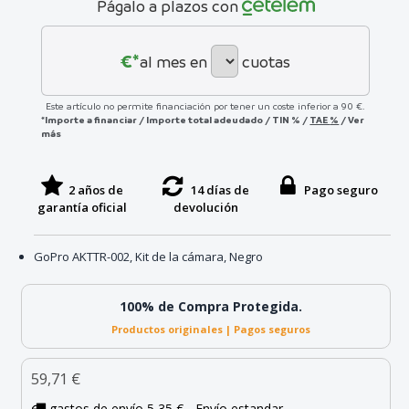
Págalo a plazos con
€*
al mes en
cuotas
Este artículo no permite financiación por tener un coste inferior a 90 €.
*Importe a financiar
/
Importe total adeudado
/
TIN
%
/
TAE
%
/
Ver
más
2 años de
14 días de
Pago seguro
garantía oficial
devolución
GoPro AKTTR-002, Kit de la cámara, Negro
100% de Compra Protegida.
Productos originales | Pagos seguros
59,71 €
gastos de envío 5,35 € - Envío estandar