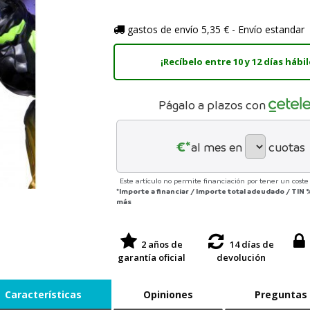
gastos de envío 5,35 € - Envío estandar
¡Recíbelo entre 10 y 12 días hábil
Págalo a plazos con
€*
al mes en
cuotas
Este artículo no permite financiación por tener un coste 
*Importe a financiar
/
Importe total adeudado
/
TIN
más
2 años de
14 días de
garantía oficial
devolución
Características
Opiniones
Preguntas