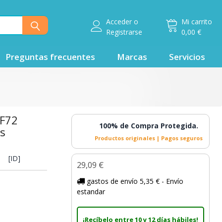
Acceder
o
Mi carrito
Registrarse
0,00 €
Preguntas frecuentes
Marcas
Servicios
LF72
100% de Compra Protegida.
os
Productos originales | Pagos seguros
 [ID]
29,09 €
gastos de envío 5,35 € - Envío
estandar
¡Recíbelo entre 10 y 12 días hábiles!