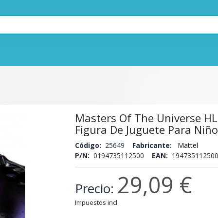
Masters Of The Universe H
Figura De Juguete Para Niñ
Código:
25649
Fabricante:
Mattel
P/N:
0194735112500
EAN:
194735112500
29,09 €
Precio:
Impuestos incl.