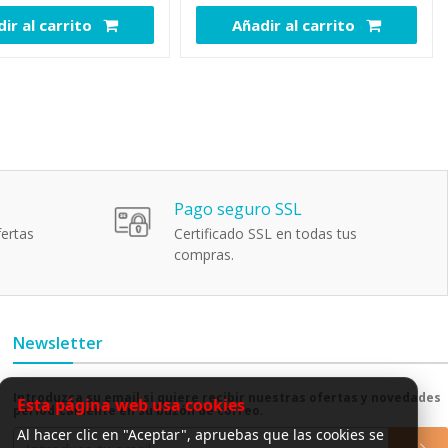
ir al carrito
Añadir al carrito
111661
109172
Pago seguro SSL
ertas
Certificado SSL en todas tus
compras.
Newsletter
Introduzca su email si quiere recibir nuestras ofertas y novedades
Esta página web usa cookies
periódicamente en su buzón de correo.
Al hacer clic en "Aceptar", apruebas que las cookies se