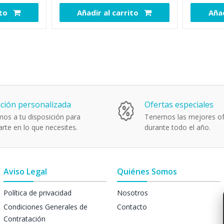
ito
Añadir al carrito
Añad
111893
111662
ción personalizada
Ofertas especiales
os a tu disposición para
Tenemos las mejores of
rte en lo que necesites.
durante todo el año.
Aviso Legal
Quiénes Somos
Política de privacidad
Nosotros
Condiciones Generales de
Contacto
Contratación