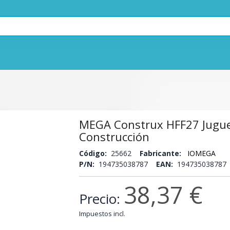
MEGA Construx HFF27 Jugu
Construcción
Código:
25662
Fabricante:
IOMEGA
P/N:
194735038787
EAN:
194735038787 
38,37 €
Precio:
Impuestos incl.