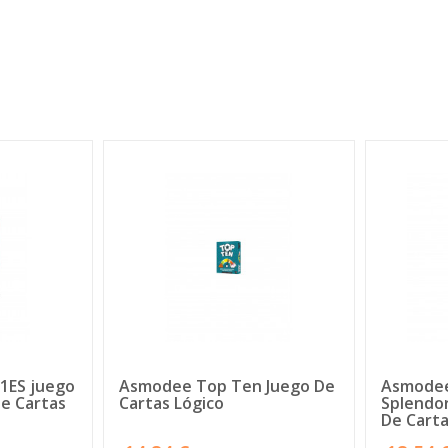
1ES juego
Asmodee Top Ten Juego De
Asmodee
De Cartas
Cartas Lógico
Splendor
De Carta