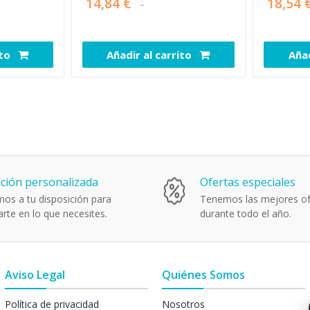
14,84 €
18,54 
ito
Añadir al carrito
Añad
111893
111661
ción personalizada
Ofertas especiales
os a tu disposición para
Tenemos las mejores of
rte en lo que necesites.
durante todo el año.
Aviso Legal
Quiénes Somos
Política de privacidad
Nosotros