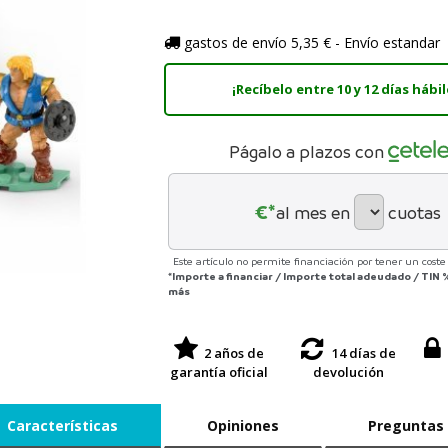
gastos de envío 5,35 € - Envío estandar
¡Recíbelo entre 10 y 12 días hábil
Págalo a plazos con
€*
al mes en
cuotas
Este artículo no permite financiación por tener un coste 
*Importe a financiar
/
Importe total adeudado
/
TIN
más
2 años de
14 días de
garantía oficial
devolución
Características
Opiniones
Preguntas