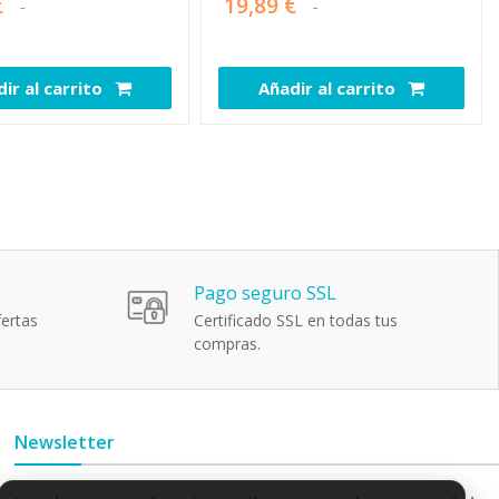
€
19,89 €
ir al carrito
Añadir al carrito
111662
109172
Pago seguro SSL
ertas
Certificado SSL en todas tus
compras.
Newsletter