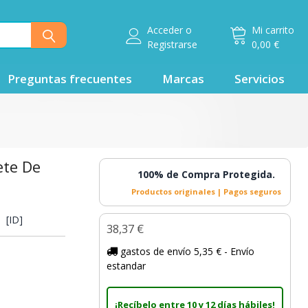
Acceder
o
Mi carrito
Registrarse
0,00 €
Preguntas frecuentes
Marcas
Servicios
ete De
100% de Compra Protegida.
Productos originales | Pagos seguros
[ID]
38,37 €
gastos de envío 5,35 € - Envío
estandar
¡Recíbelo entre 10 y 12 días hábiles!