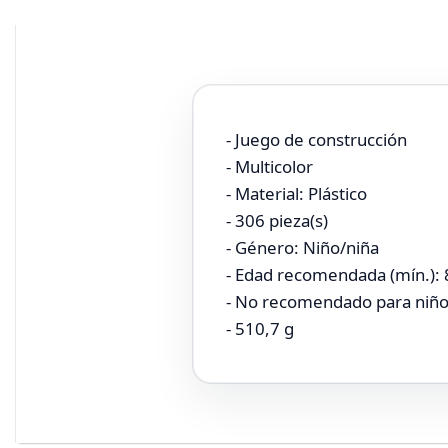
- Juego de construcción
- Multicolor
- Material: Plástico
- 306 pieza(s)
- Género: Niño/niña
- Edad recomendada (mín.): 
- No recomendado para niñ
- 510,7 g