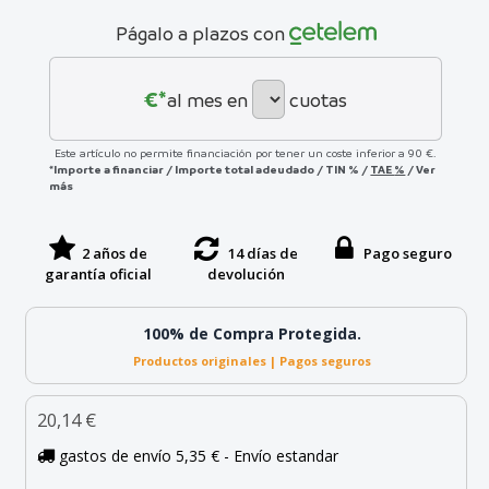
Págalo a plazos con
€*
al mes en
cuotas
Este artículo no permite financiación por tener un coste inferior a 90 €.
*Importe a financiar
/
Importe total adeudado
/
TIN
%
/
TAE
%
/
Ver
más
2 años de
14 días de
Pago seguro
garantía oficial
devolución
100% de Compra Protegida.
Productos originales | Pagos seguros
20,14 €
gastos de envío 5,35 € - Envío estandar