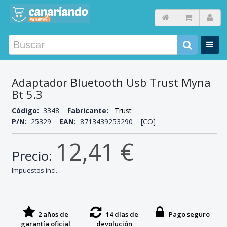
Adaptador Bluetooth Usb Trust Myna
Bt 5.3
Código:
3348
Fabricante:
Trust
P/N:
25329
EAN:
8713439253290 [CO]
12,41 €
Precio:
Impuestos incl.
2 años de
14 días de
Pago seguro
garantía oficial
devolución