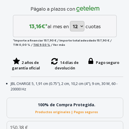
Págalo a plazos con
13,16
€*
al mes en
cuotas
*Importe a financiar
157,90 €
/
Importe total adeudado
157,90 €
/
TIN
0,00 %
/
TAE
9,50 %
/
Ver más
2 años de
14 días de
Pago seguro
garantía oficial
devolución
JBL CHARGE 5, 1,91 cm (0.75"), 2 cm, 10,2 cm (4"), 9 cm, 30 W, 60 -
20000 Hz
100% de Compra Protegida.
Productos originales | Pagos seguros
150,38 €