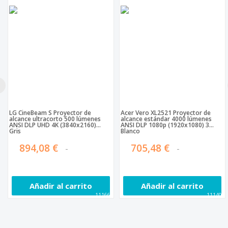
LG CineBeam S Proyector de
Acer Vero XL2521 Proyector de
alcance ultracorto 500 lúmenes
alcance estándar 4000 lúmenes
ANSI DLP UHD 4K (3840x2160)
ANSI DLP 1080p (1920x1080) 3D
Gris
Blanco
894,08 €
705,48 €
Añadir al carrito
Añadir al carrito
111665
111406