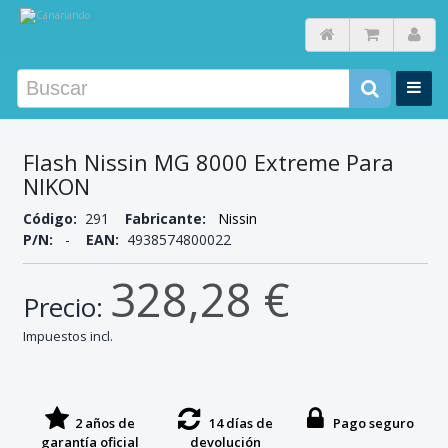
Flash Nissin MG 8000 Extreme Para
NIKON
Código:
291
Fabricante:
Nissin
P/N:
-
EAN:
4938574800022
328,28 €
Precio:
Impuestos incl.
2 años de
14 días de
Pago seguro
garantía oficial
devolución