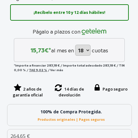
¡Recíbelo entre 10 y 12 días hábiles!
Págalo a plazos con
15,73
€*
al mes en
cuotas
*Importe a financiar
283,18 €
/
Importe total adeudado
283,18 €
/
TIN
0,00 %
/
TAE
9,02 %
/
Ver más
2 años de
14 días de
Pago seguro
garantía oficial
devolución
100% de Compra Protegida.
Productos originales | Pagos seguros
264,65 €