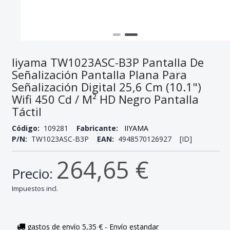
Iiyama TW1023ASC-B3P Pantalla De
Señalización Pantalla Plana Para
Señalización Digital 25,6 Cm (10.1")
Wifi 450 Cd / M² HD Negro Pantalla
Táctil
Código:
109281
Fabricante:
IIYAMA
P/N:
TW1023ASC-B3P
EAN:
4948570126927 [ID]
264,65 €
Precio:
Impuestos incl.
gastos de envío 5,35 € - Envío estandar