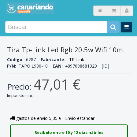
Tira Tp-Link Led Rgb 20.5w Wifi 10m
Código:
6287
Fabricante:
TP-Link
P/N:
TAPO L900-10
EAN:
4897098681329 [ID]
47,01 €
Precio:
Impuestos incl.
gastos de envío 5,35 € - Envío estandar
¡Recíbelo entre 10 y 12 días hábiles!