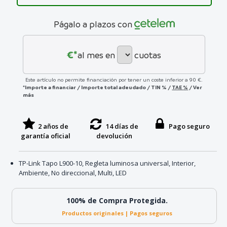
Págalo a plazos con
€*
al mes en
cuotas
Este artículo no permite financiación por tener un coste inferior a 90 €.
*Importe a financiar
/
Importe total adeudado
/
TIN
%
/
TAE
%
/
Ver
más
2 años de
14 días de
Pago seguro
garantía oficial
devolución
TP-Link Tapo L900-10, Regleta luminosa universal, Interior,
Ambiente, No direccional, Multi, LED
100% de Compra Protegida.
Productos originales | Pagos seguros