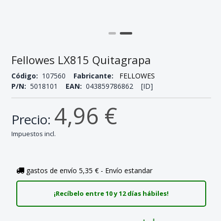
Fellowes LX815 Quitagrapa
Código:
107560
Fabricante:
FELLOWES
P/N:
5018101
EAN:
043859786862 [ID]
4,96 €
Precio:
Impuestos incl.
gastos de envío 5,35 € - Envío estandar
¡Recíbelo entre 10 y 12 días hábiles!