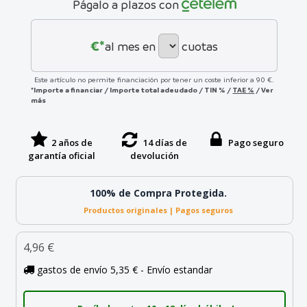
Págalo a plazos con
€*
al mes en
cuotas
Este artículo no permite financiación por tener un coste inferior a 90 €.
*Importe a financiar
/
Importe total adeudado
/
TIN
%
/
TAE
%
/
Ver
más
2 años de
14 días de
Pago seguro
garantía oficial
devolución
100% de Compra Protegida.
Productos originales | Pagos seguros
4,96 €
gastos de envío 5,35 € - Envío estandar