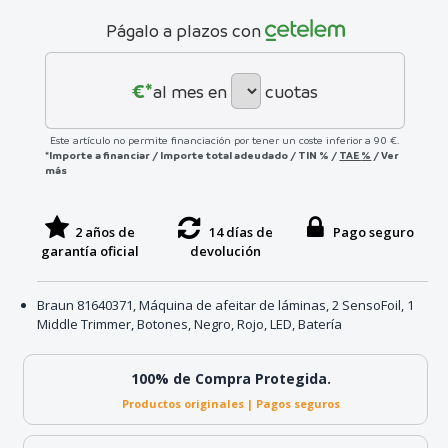
Págalo a plazos con
€*
al mes en
cuotas
Este artículo no permite financiación por tener un coste inferior a 90 €.
*Importe a financiar
/
Importe total adeudado
/
TIN
%
/
TAE
%
/
Ver
más
2 años de
14 días de
Pago seguro
garantía oficial
devolución
Braun 81640371, Máquina de afeitar de láminas, 2 SensoFoil, 1
Middle Trimmer, Botones, Negro, Rojo, LED, Batería
100% de Compra Protegida.
Productos originales | Pagos seguros