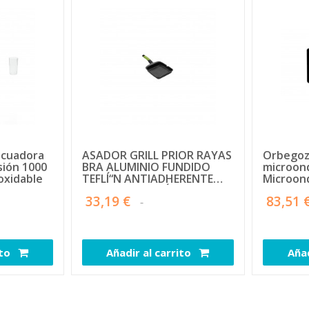
icuadora
ASADOR GRILL PRIOR RAYAS
Orbegoz
sión 1000
BRA ALUMINIO FUNDIDO
microon
oxidable
TEFLÍ“N ANTIADHERENTE
Microond
MANGO ERGONÍ“MICO
Encimera
33,19 €
83,51 
A121457
ito
Añadir al carrito
Añad
111148
110583