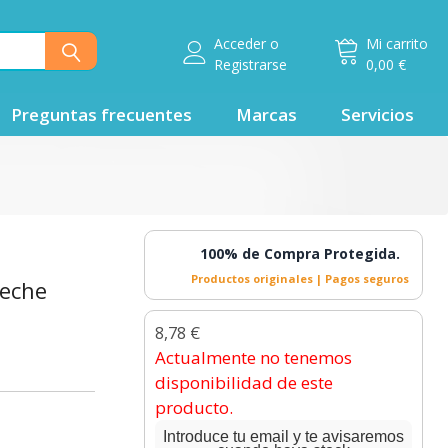
Acceder
o
Mi carrito
Registrarse
0,00 €
Preguntas frecuentes
Marcas
Servicios
100% de Compra Protegida.
Productos originales | Pagos seguros
eche
8,78 €
Actualmente no tenemos
disponibilidad de este
producto.
Introduce tu email y te avisaremos