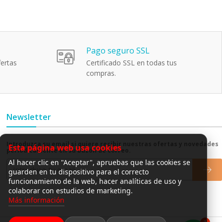
Pago seguro SSL
ertas
Certificado SSL en todas tus
compras.
Newsletter
Introduzca su email si quiere recibir nuestras ofertas y novedades
Esta página web usa cookies
periódicamente en su buzón de correo.
Al hacer clic en "Aceptar", apruebas que las cookies se
guarden en tu dispositivo para el correcto
funcionamiento de la web, hacer analíticas de uso y
colaborar con estudios de marketing.
Más información