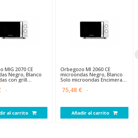
o MIG 2070 CE
Orbegozo MI 2060 CE
das Negro, Blanco
microondas Negro, Blanco
as con grill
Solo microondas Encimera
 20 L 700 W
20 L 700 W
€
75,48 €
ir al carrito
Añadir al carrito
110543
110080