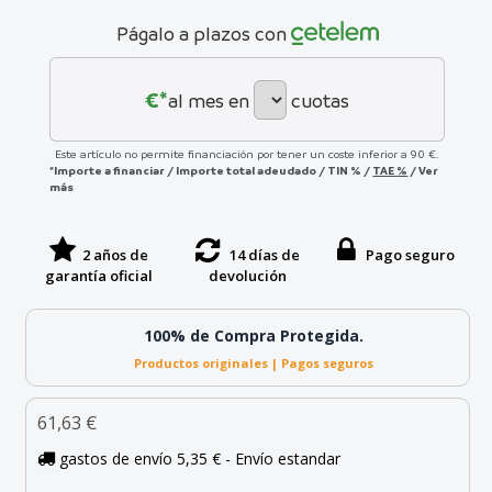
Págalo a plazos con
€*
al mes en
cuotas
Este artículo no permite financiación por tener un coste inferior a 90 €.
*Importe a financiar
/
Importe total adeudado
/
TIN
%
/
TAE
%
/
Ver
más
2 años de
14 días de
Pago seguro
garantía oficial
devolución
100% de Compra Protegida.
Productos originales | Pagos seguros
61,63 €
gastos de envío 5,35 € - Envío estandar