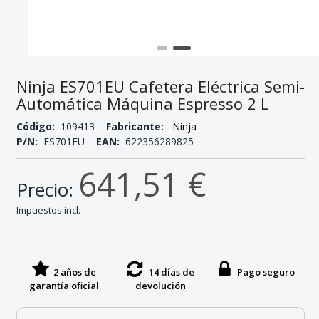
Ninja ES701EU Cafetera Eléctrica Semi-
Automática Máquina Espresso 2 L
Código:
109413
Fabricante:
Ninja
P/N:
ES701EU
EAN:
622356289825
641,51 €
Precio:
Impuestos incl.
2 años de
14 días de
Pago seguro
garantía oficial
devolución