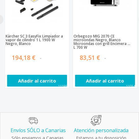
Kärcher SC 3 EasyFix Limpiador a
Orbegozo MIG 2070 CE
vapor de cilindro 1 L 1900 W
microondas Negro, Blanco
Negro, Blanco
Microondas con grill Encimera 20
L 700 W
194,18 €
83,51 €
Añadir al carrito
Añadir al carrito
111957
110543
Envíos SÓLO a Canarias
Atención personalizada
Sólo enviamos a Canarias.
Estamos a tu disposición