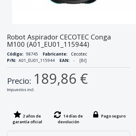
Robot Aspirador CECOTEC Conga
M100 (A01_EU01_115944)
Código:
98745
Fabricante:
Cecotec
P/N:
A01_EU01_115944
EAN:
- [BI]
189,86 €
Precio:
Impuestos incl.
2 años de
14 días de
Pago seguro
garantía oficial
devolución