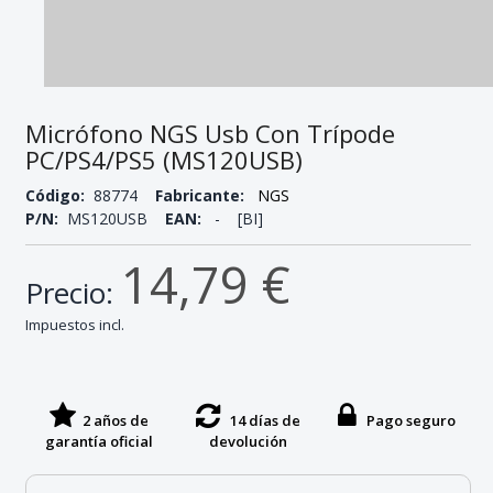
Micrófono NGS Usb Con Trípode
PC/PS4/PS5 (MS120USB)
Código:
88774
Fabricante:
NGS
P/N:
MS120USB
EAN:
- [BI]
14,79 €
Precio:
Impuestos incl.
2 años de
14 días de
Pago seguro
garantía oficial
devolución