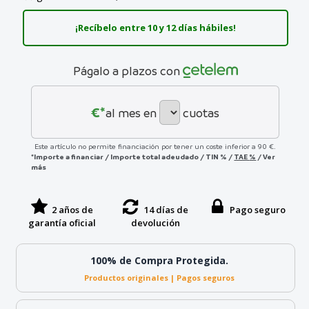
¡Recíbelo entre 10 y 12 días hábiles!
Págalo a plazos con
€*
al mes en
cuotas
Este artículo no permite financiación por tener un coste inferior a 90 €.
*Importe a financiar
/
Importe total adeudado
/
TIN
%
/
TAE
%
/
Ver
más
2 años de
14 días de
Pago seguro
garantía oficial
devolución
100% de Compra Protegida.
Productos originales | Pagos seguros