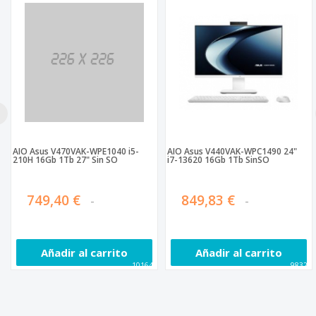
AIO Asus V470VAK-WPE1040 i5-
AIO Asus V440VAK-WPC1490 24"
210H 16Gb 1Tb 27" Sin SO
i7-13620 16Gb 1Tb SinSO
749,40 €
849,83 €
Añadir al carrito
Añadir al carrito
101642
98328