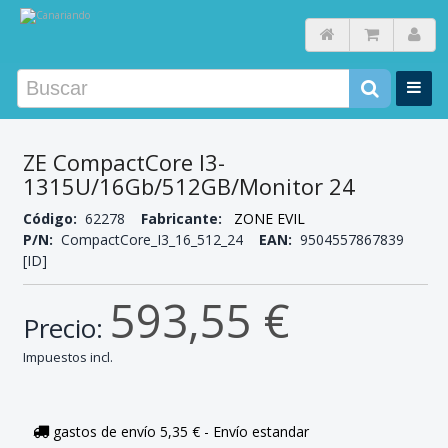
ZE CompactCore I3-
1315U/16Gb/512GB/Monitor 24
Código:
62278
Fabricante:
ZONE EVIL
P/N:
CompactCore_I3_16_512_24
EAN:
9504557867839
[ID]
593,55 €
Precio:
Impuestos incl.
gastos de envío 5,35 € - Envío estandar