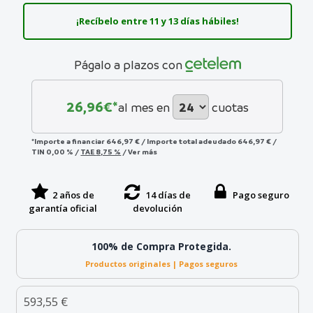
¡Recíbelo entre 11 y 13 días hábiles!
Págalo a plazos con
26,96
€*
al mes en
cuotas
*Importe a financiar
646,97 €
/
Importe total adeudado
646,97 €
/
TIN
0,00 %
/
TAE
8,75 %
/
Ver más
2 años de
14 días de
Pago seguro
garantía oficial
devolución
100% de Compra Protegida.
Productos originales | Pagos seguros
593,55 €