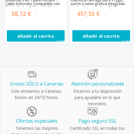
Universal 3 en 1 para Portátil -
memoria ram 8gb ddr4 512gb
Cable Antirrobo Compatible con
ssd m.2 nvme grafica integrada
Noble Wedge®/Nano/K-Slot
amd radeon graphics 15.6' ips
para Portát
full hd slimbezer 1920 x 1080
38,72 €
457,55 €
pixeles/ 250 cd / m²
Añadir al carrito
Añadir al carrito
111963
111902
Envíos SÓLO a Canarias
Atención personalizada
Sólo enviamos a Canarias.
Estamos a tu disposición
Envíos en 24/72 horas.
para ayudarte en lo que
necesites.
Ofertas especiales
Pago seguro SSL
Tenemos las mejores
Certificado SSL en todas tus