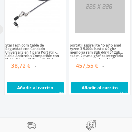
StarTech.com Cable de
portatil aspire lite 15 ai15 amd
Seguridad con Candado
ryzen 3 5400u hasta 4.0ghz
Universal 3 en 1 para Portátil -
memoria ram 8gb ddr4 512gb
Cable Antirrobo Compatible con
ssd m.2 nvme grafica integrada
Noble Wedge®/Nano/K-Slot
amd radeon graphics 15.6' ips
para Portát
full hd slimbezer 1920 x 1080
38,72 €
457,55 €
pixeles/ 250 cd / m²
Añadir al carrito
Añadir al carrito
111963
111902