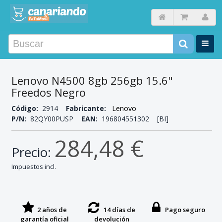
Lenovo N4500 8gb 256gb 15.6"
Freedos Negro
Código:
2914
Fabricante:
Lenovo
P/N:
82QY00PUSP
EAN:
196804551302 [BI]
284,48 €
Precio:
Impuestos incl.
2 años de
14 días de
Pago seguro
garantía oficial
devolución