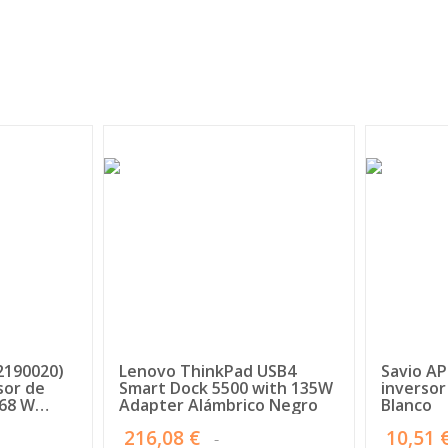
2190020)
Lenovo ThinkPad USB4
Savio AP
sor de
Smart Dock 5500 with 135W
inversor
 68 W
Adapter Alámbrico Negro
Blanco
216,08 €
10,51 