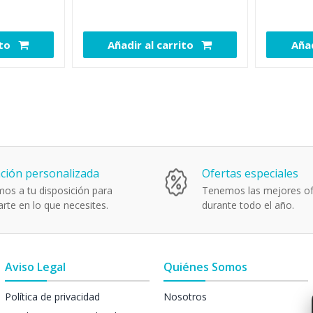
ito
Añadir al carrito
Añad
109040
108864
ción personalizada
Ofertas especiales
os a tu disposición para
Tenemos las mejores of
rte en lo que necesites.
durante todo el año.
Aviso Legal
Quiénes Somos
Política de privacidad
Nosotros