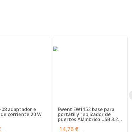
-08 adaptador e
Ewent EW1152 base para
 de corriente 20 W
portátil y replicador de
puertos Alámbrico USB 3.2
Gen 1 (3.1 Gen 1) Type-C
€
14,76 €
Gris