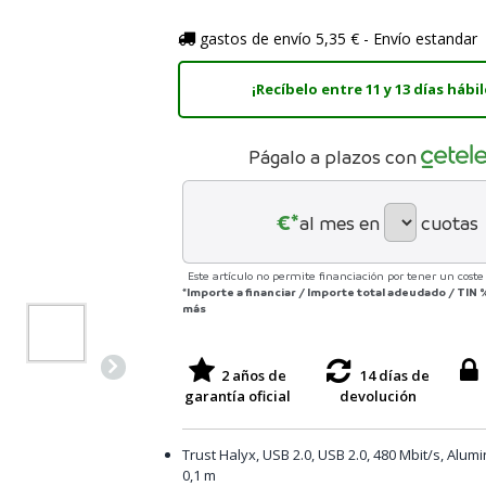
gastos de envío 5,35 € - Envío estandar
¡Recíbelo entre 11 y 13 días hábil
Págalo a plazos con
€*
al mes en
cuotas
Este artículo no permite financiación por tener un coste 
*Importe a financiar
/
Importe total adeudado
/
TIN
más
2 años de
14 días de
garantía oficial
devolución
Trust Halyx, USB 2.0, USB 2.0, 480 Mbit/s, Alumi
0,1 m