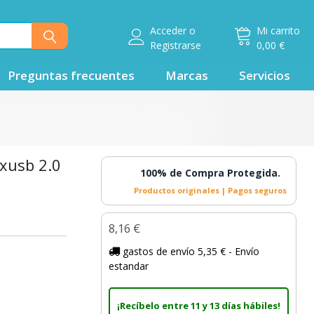
Acceder
o
Mi carrito
Registrarse
0,00 €
Preguntas frecuentes
Marcas
Servicios
xusb 2.0
100% de Compra Protegida.
Productos originales | Pagos seguros
8,16 €
gastos de envío 5,35 € - Envío
estandar
¡Recíbelo entre 11 y 13 días hábiles!