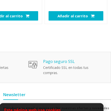
ir al carrito
Añadir al carrito
108438
108318
Pago seguro SSL
ertas
Certificado SSL en todas tus
compras.
Newsletter
Introduzca su email si quiere recibir nuestras ofertas y novedades
Esta página web usa cookies