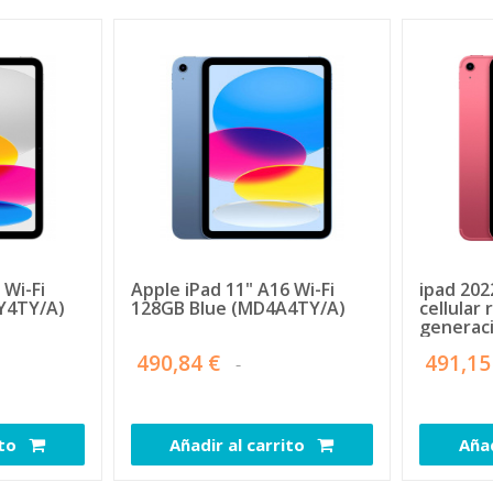
 Wi-Fi
Apple iPad 11" A16 Wi-Fi
ipad 202
Y4TY/A)
128GB Blue (MD4A4TY/A)
cellular
generac
de corri
490,84 €
491,15
ito
Añadir al carrito
Añad
109420
108197