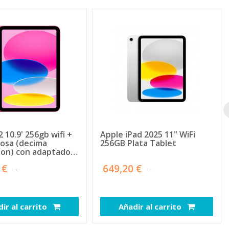
2 10.9' 256gb wifi +
Apple iPad 2025 11" WiFi
 rosa (decima
256GB Plata Tablet
ion) con adaptador
ente
 €
649,20 €
ir al carrito
Añadir al carrito
86899
70753