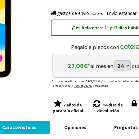
gastos de envío 5,35 € - Envío estandar
¡Recíbelo entre 11 y 13 días hábil
Págalo a plazos con
27,08
€*
al mes en
cu
*Importe a financiar
649,95 €
/
Importe total adeud
TIN
0,00 %
/
TAE
8,75 %
/
Ver más
2 años de
14 días de
garantía oficial
devolución
Características
Opiniones
Preguntas