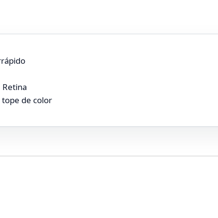
rrápido
d Retina
 tope de color