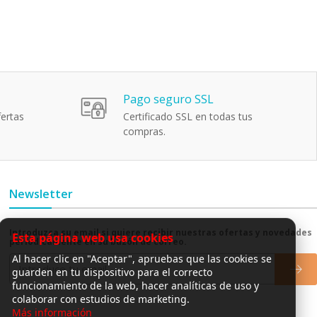
Pago seguro SSL
ertas
Certificado SSL en todas tus
compras.
Newsletter
Introduzca su email si quiere recibir nuestras ofertas y novedades
Esta página web usa cookies
periódicamente en su buzón de correo.
Al hacer clic en "Aceptar", apruebas que las cookies se
guarden en tu dispositivo para el correcto
funcionamiento de la web, hacer analíticas de uso y
colaborar con estudios de marketing.
Más información