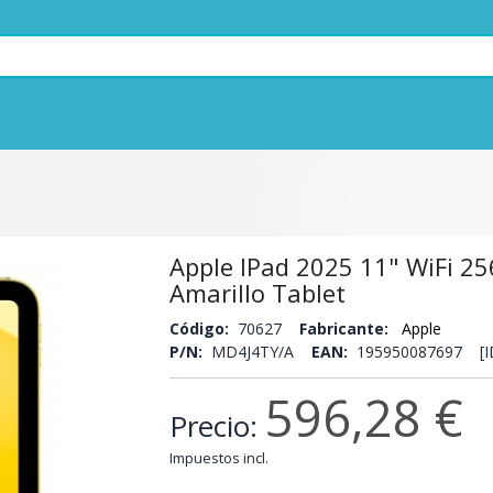
Apple IPad 2025 11" WiFi 2
Amarillo Tablet
Código:
70627
Fabricante:
Apple
P/N:
MD4J4TY/A
EAN:
195950087697 [I
596,28 €
Precio:
Impuestos incl.