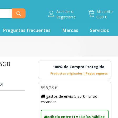
Acceder
o
Mi carrito
Registrarse
0,00 €
Preguntas frecuentes
Marcas
Servicios
56GB
100% de Compra Protegida.
Productos originales | Pagos seguros
D]
596,28 €
gastos de envío 5,35 € - Envío
estandar
¡Recíbelo entre 11 y 13 días hábiles!