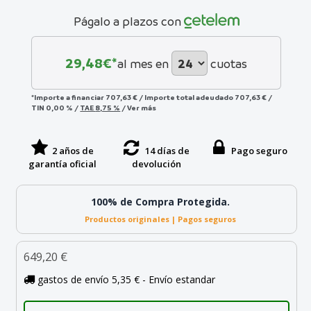
Págalo a plazos con
29,48
€*
al mes en
cuotas
*Importe a financiar
707,63 €
/
Importe total adeudado
707,63 €
/
TIN
0,00 %
/
TAE
8,75 %
/
Ver más
2 años de
14 días de
Pago seguro
garantía oficial
devolución
100% de Compra Protegida.
Productos originales | Pagos seguros
649,20 €
gastos de envío 5,35 € - Envío estandar