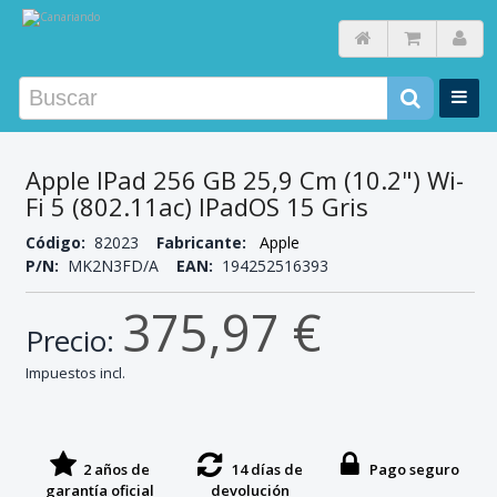
Apple IPad 256 GB 25,9 Cm (10.2") Wi-
Fi 5 (802.11ac) IPadOS 15 Gris
Código:
82023
Fabricante:
Apple
P/N:
MK2N3FD/A
EAN:
194252516393
375,97 €
Precio:
Impuestos incl.
2 años de
14 días de
Pago seguro
garantía oficial
devolución