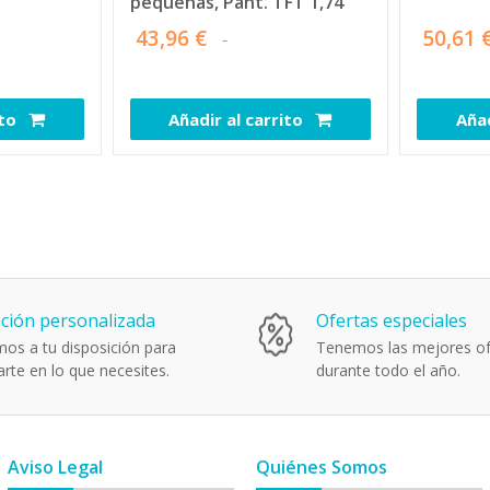
pequeñas, Pant. TFT 1,74
43,96 €
50,61 
ito
Añadir al carrito
Añad
110546
110544
ción personalizada
Ofertas especiales
os a tu disposición para
Tenemos las mejores of
rte en lo que necesites.
durante todo el año.
Aviso Legal
Quiénes Somos