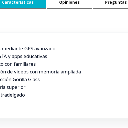
Características
Opiniones
Preguntas
ea mediante GPS avanzado
on IA y apps educativas
to con familiares
ión de videos con memoria ampliada
ción Gorilla Glass
ia superior
ultradelgado