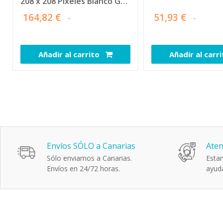
208 x 208 Pixeles Blanco GPS
(satélite)
164,82 €
51,93 €
Añadir al carrito
Añadir al carr
111894
Envíos SÓLO a Canarias
Aten
Sólo enviamos a Canarias.
Estam
Envíos en 24/72 horas.
ayuda