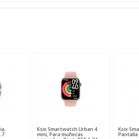
ia,
Ksix Smartwatch Urban 4
Ksix Sma
.7
mini, Para muñecas
Pantall