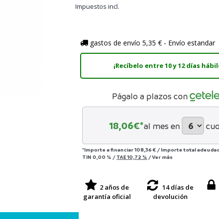
Impuestos incl.
gastos de envío 5,35 € - Envío estandar
¡Recíbelo entre 10 y 12 días hábil
Págalo a plazos con
18,06
€*
al mes en
cuo
*Importe a financiar
108,36 €
/
Importe total adeuda
TIN
0,00 %
/
TAE
10,72 %
/
Ver más
2 años de
14 días de
garantía oficial
devolución