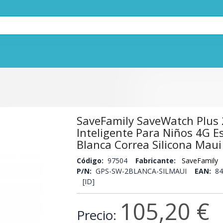
SaveFamily SaveWatch Plus 
Inteligente Para Niños 4G E
Blanca Correa Silicona Maui
Código:
97504
Fabricante:
SaveFamily
P/N:
GPS-SW-2BLANCA-SILMAUI
EAN:
84
[ID]
105,20 €
Precio: