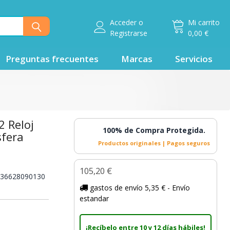
Acceder
o
Mi carrito
Registrarse
0,00 €
Preguntas frecuentes
Marcas
Servicios
2 Reloj
100% de Compra Protegida.
sfera
Productos originales | Pagos seguros
105,20 €
36628090130
gastos de envío 5,35 € - Envío
estandar
¡Recíbelo entre 10 y 12 días hábiles!