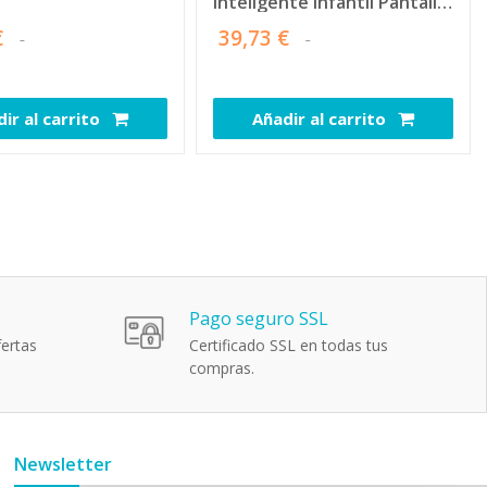
Inteligente Infantil Pantalla
HD 1.46'' IP68 Bluetooth
€
39,73 €
Android IOS
ir al carrito
Añadir al carrito
110545
110462
Pago seguro SSL
ertas
Certificado SSL en todas tus
compras.
Newsletter