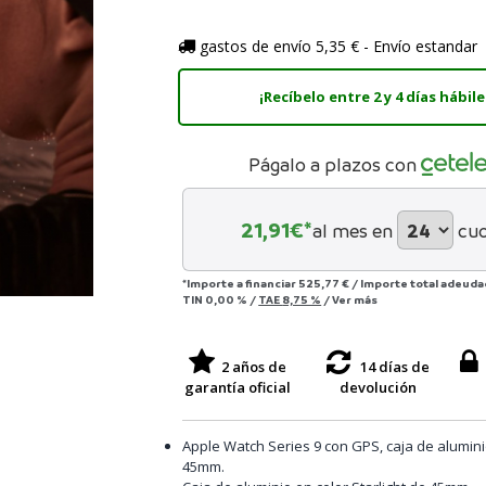
gastos de envío 5,35 € - Envío estandar
¡Recíbelo entre 2 y 4 días hábile
Págalo a plazos con
21,91
€*
al mes en
cu
*Importe a financiar
525,77 €
/
Importe total adeud
TIN
0,00 %
/
TAE
8,75 %
/
Ver más
2 años de
14 días de
garantía oficial
devolución
Apple Watch Series 9 con GPS, caja de aluminio
45mm.