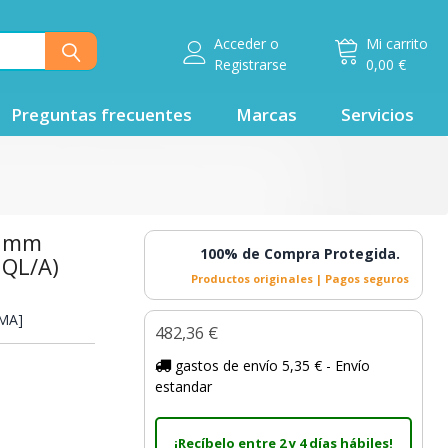
Acceder
o
Mi carrito
Registrarse
0,00 €
Preguntas frecuentes
Marcas
Servicios
45mm
100% de Compra Protegida.
3QL/A)
Productos originales | Pagos seguros
MA]
482,36 €
gastos de envío 5,35 € - Envío
estandar
¡Recíbelo entre 2 y 4 días hábiles!