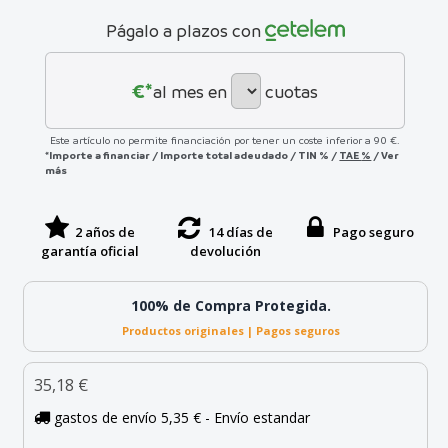
Págalo a plazos con
€*
al mes en
cuotas
Este artículo no permite financiación por tener un coste inferior a 90 €.
*Importe a financiar
/
Importe total adeudado
/
TIN
%
/
TAE
%
/
Ver
más
2 años de
14 días de
Pago seguro
garantía oficial
devolución
100% de Compra Protegida.
Productos originales | Pagos seguros
35,18 €
gastos de envío 5,35 € - Envío estandar