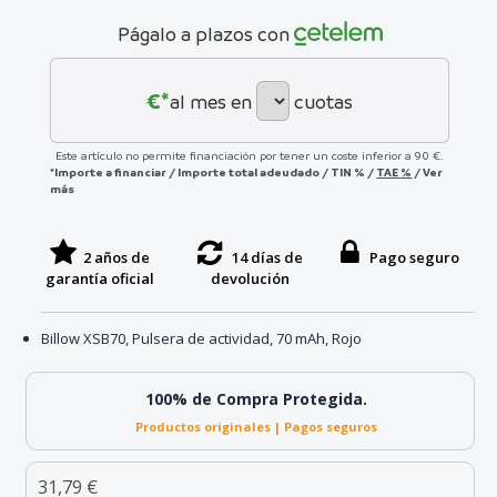
Págalo a plazos con
€*
al mes en
cuotas
Este artículo no permite financiación por tener un coste inferior a 90 €.
*Importe a financiar
/
Importe total adeudado
/
TIN
%
/
TAE
%
/
Ver
más
2 años de
14 días de
Pago seguro
garantía oficial
devolución
Billow XSB70, Pulsera de actividad, 70 mAh, Rojo
100% de Compra Protegida.
Productos originales | Pagos seguros
31,79 €