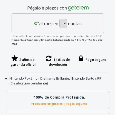
Págalo a plazos con
€*
al mes en
cuotas
Este artículo no permite financiación por tener un coste inferior a 90 €.
*Importe a financiar
/
Importe total adeudado
/
TIN
%
/
TAE
%
/
Ver
más
2 años de
14 días de
Pago seguro
garantía oficial
devolución
Nintendo Pokémon Diamante Brillante, Nintendo Switch, RP
(Clasificación pendiente)
100% de Compra Protegida.
Productos originales | Pagos seguros