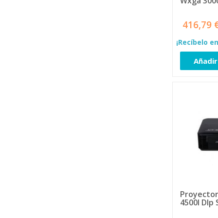
Wxga 3000
Targus
2
Thomson
2
416,79 
TM ELECTRON
6
TOOQ
15
¡Recíbelo en
Urban Factory
1
Añadir
VIEWSONIC
4
Xiaomi
2
Proyector
4500l Dlp