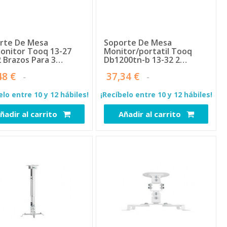
rte De Mesa
Soporte De Mesa
onitor Tooq 13-27
Monitor/portatil Tooq
2 Brazos Para 3
Db1200tn-b 13-32 2
allas
Brazos Black
48 €
37,34 €
elo entre 10 y 12 hábiles!
¡Recíbelo entre 10 y 12 hábiles!
ñadir al carrito
Añadir al carrito
2742
2932