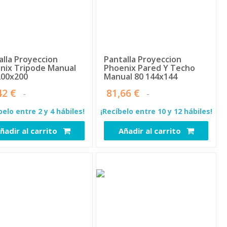
alla Proyeccion
Pantalla Proyeccion
nix Tripode Manual
Phoenix Pared Y Techo
200x200
Manual 80 144x144
42 €
81,66 €
belo entre 2 y 4 hábiles!
¡Recíbelo entre 10 y 12 hábiles!
ñadir al carrito
Añadir al carrito
2343
2374