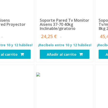
isens
Soporte Pared Tv Monitor
Sopo
red Proyector
Aisens 37-70 40kg
Tv/m
Inclinable/giratorio
8kg 
Pant
24,25 €
45,
tre 10 y 12 hábiles!
¡Recíbelo entre 10 y 12 hábiles!
¡Recíb
 al carrito
Añadir al carrito
A
2532
2624