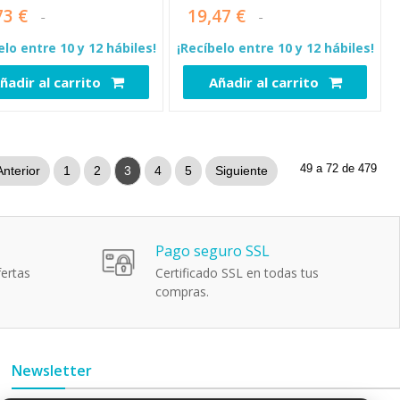
73 €
19,47 €
elo entre 10 y 12 hábiles!
¡Recíbelo entre 10 y 12 hábiles!
ñadir al carrito
Añadir al carrito
8228
8483
49 a 72 de 479
Anterior
1
2
3
4
5
Siguiente
Pago seguro SSL
ertas
Certificado SSL en todas tus
compras.
Newsletter