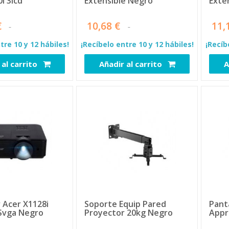
l 3lcd
Extensible Negro
Exte
€
10,68 €
11,
tre 10 y 12 hábiles!
¡Recíbelo entre 10 y 12 hábiles!
¡Recíb
 al carrito
Añadir al carrito
A
6372
6438
 Acer X1128i
Soporte Equip Pared
Pant
 Svga Negro
Proyector 20kg Negro
Appr