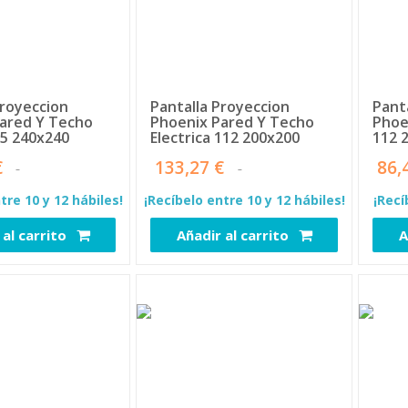
Proyeccion
Pantalla Proyeccion
Pant
ared Y Techo
Phoenix Pared Y Techo
Phoe
5 240x240
Electrica 112 200x200
112 
€
133,27 €
86,
tre 10 y 12 hábiles!
¡Recíbelo entre 10 y 12 hábiles!
¡Recí
 al carrito
Añadir al carrito
A
2315
2338