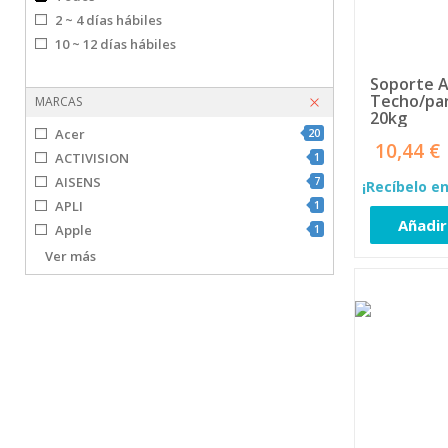
2 ~ 4 días hábiles
10 ~ 12 días hábiles
Soporte A
Techo/pa
MARCAS
20kg
Acer
20
10,44 €
ACTIVISION
1
AISENS
7
¡Recíbelo en
APLI
1
Añadir
Apple
1
APPROX
7
Ver más
Approx POS
8
ASUS
2
Benq
16
Bi-Office
1
Billow
1
Canon
5
Dahua Technology
1
DCU Advance Tecnolog
8