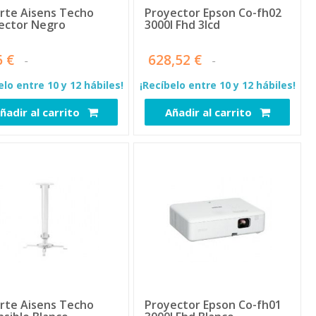
rte Aisens Techo
Proyector Epson Co-fh02
ector Negro
3000l Fhd 3lcd
6 €
628,52 €
elo entre 10 y 12 hábiles!
¡Recíbelo entre 10 y 12 hábiles!
ñadir al carrito
Añadir al carrito
5987
6059
rte Aisens Techo
Proyector Epson Co-fh01