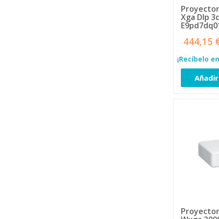
NEC
4
Proyecto
Nikon
2
Xga Dlp 3
E9pd7dq0
Nissin
5
NOBO
8
444,15 
OEM
1
¡Recíbelo en
Optoma
33
Panasonic
3
Añadir
Philips
23
PHOENIX
13
PIXEL
6
Polaroid
6
Promounts
3
Samsung
33
Savio
13
SHARP
1
Sony
12
SP-Gadgets
1
StarTech.com
2
Proyector
STRONG
3