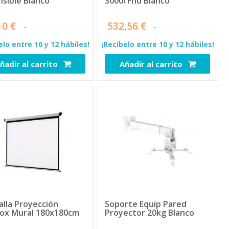
nsible Blanco
3000l Fhd Blanco
10 €
532,56 €
elo entre 10 y 12 hábiles!
¡Recíbelo entre 10 y 12 hábiles!
ñadir al carrito
Añadir al carrito
6782
6887
alla Proyección
Soporte Equip Pared
ox Mural 180x180cm
Proyector 20kg Blanco