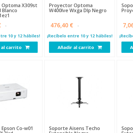
r Optoma X309st
Proyector Optoma
Sopo
d Blanco
W400lve Wxga Dlp Negro
Proy
1ez1
€
476,40 €
7,0
tre 10 y 12 hábiles!
¡Recíbelo entre 10 y 12 hábiles!
¡Recíb
 al carrito
Añadir al carrito
A
4809
4939
 Epson Co-w01
Soporte Aisens Techo
Sopo