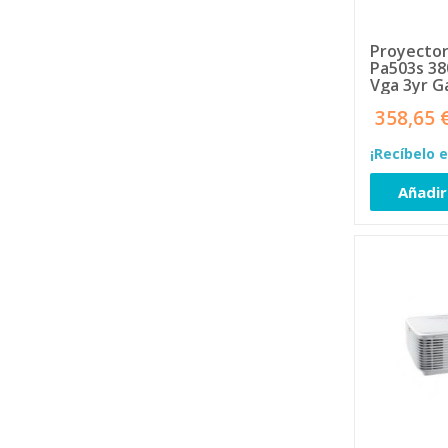
EPSON
42
Equip
4
Proyector
Pa503s 38
EWENT
2
Vga 3yr G
Fanvil
1
358,65 
Fitbit
1
GoPro
13
¡Recíbelo e
Hama
7
HISENSE
1
Añadir
HUAWEI
1
iggual
21
IIYAMA
23
KENSINGTON
1
LG
10
LOGITECH
4
Lowepro
1
Lume Cube
1
MAXHUB
8
METRONIC
3