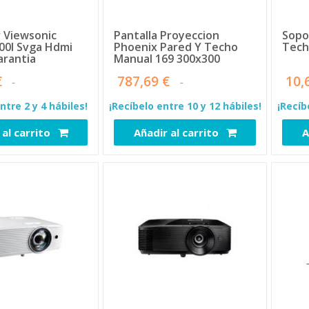
 Viewsonic
Pantalla Proyeccion
Sopo
00l Svga Hdmi
Phoenix Pared Y Techo
Tech
arantia
Manual 169 300x300
€
787,69 €
10,
ntre 2 y 4 hábiles!
¡Recíbelo entre 10 y 12 hábiles!
¡Recíb
 al carrito
Añadir al carrito
A
3417
3725