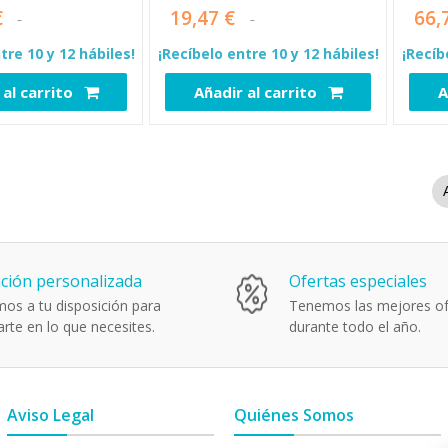
€
19,47 €
66,
tre 10 y 12 hábiles!
¡Recíbelo entre 10 y 12 hábiles!
¡Recíb
 al carrito
Añadir al carrito
A
7413
8091
ción personalizada
Ofertas especiales
os a tu disposición para
Tenemos las mejores of
rte en lo que necesites.
durante todo el año.
Aviso Legal
Quiénes Somos