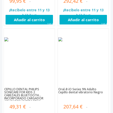
99,95 €
292,42 €
¡Recíbelo entre 11 y 13
¡Recíbelo entre 11 y 13
hábiles!
hábiles!
Añadir al carrito
Añadir al carrito
74530
74531
CEPILLO DENTAL PHILIPS
Oral-B iO Series 9N Adulto
SONICARE FOR KIDS 2
Cepillo dental vibratorio Negro
CABEZALES BLUETOOTH
INCORPORADO CARGADOR
APLICACION INTERACTIVA
ANDROID IOS HX6322/04
49,31 €
207,64 €