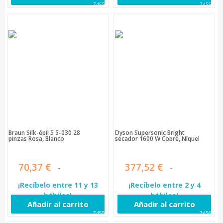
74550
74553
Braun Silk-épil 5 5-030 28
Dyson Supersonic Bright
pinzas Rosa, Blanco
secador 1600 W Cobre, Níquel
70,37 €
377,52 €
¡Recíbelo entre 11 y 13
¡Recíbelo entre 2 y 4
hábiles!
hábiles!
Añadir al carrito
Añadir al carrito
74556
74561