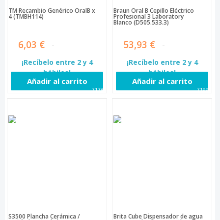
TM Recambio Genérico OralB x
Braun Oral B Cepillo Eléctrico
4 (TMBH114)
Profesional 3 Laboratory
Blanco (D505.533.3)
6,03 €
53,93 €
¡Recíbelo entre 2 y 4
¡Recíbelo entre 2 y 4
hábiles!
hábiles!
Añadir al carrito
Añadir al carrito
71788
71994
S3500 Plancha Cerámica /
Brita Cube Dispensador de agua