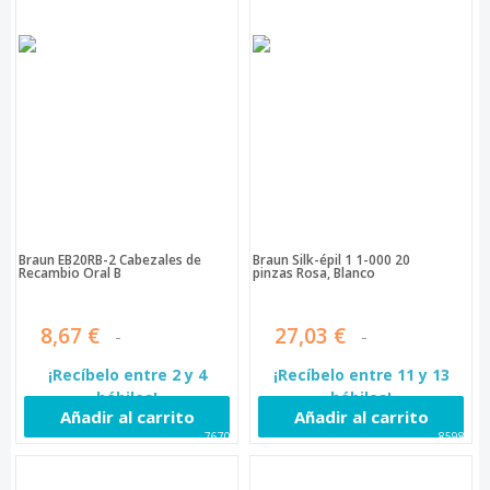
Braun EB20RB-2 Cabezales de
Braun Silk-épil 1 1-000 20
Recambio Oral B
pinzas Rosa, Blanco
8,67 €
27,03 €
¡Recíbelo entre 2 y 4
¡Recíbelo entre 11 y 13
hábiles!
hábiles!
Añadir al carrito
Añadir al carrito
76700
85980