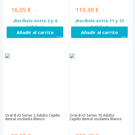
16,05 €
119,49 €
¡Recíbelo entre 2 y 4
¡Recíbelo entre 11 y 13
hábiles!
hábiles!
Añadir al carrito
Añadir al carrito
72660
74523
Oral-B iO Series 5 Adulto Cepillo
Oral-B iO Series 10 Adulto
dental oscilante Blanco
Cepillo dental oscilante Blanco