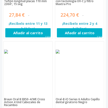
Teflón longitud placas 110 mm
con tecnología UV-C y filtro
230Âº, 15 seg
Maxtra Pro
27,84 €
224,70 €
¡Recíbelo entre 11 y 13
¡Recíbelo entre 2 y 4
hábiles!
hábiles!
Añadir al carrito
Añadir al carrito
72050
72657
Braun Oral B EB50-4/WE Cross
Oral-B iO Series 6 Adulto Cepillo
Action 4 Und Cabezales de
dental giratorio Negro
Recambio