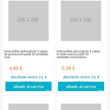
mascarillas quirurgicas 3 capas
mascarillas quirurgicas 3 capas
de proteccion pack 50 unidades
iir club nautico pack 50
azul
unidades azul marino
4,90 €
5,38 €
¡Recíbelo entre 2 y 4
¡Recíbelo entre 2 y 4
hábiles!
hábiles!
Añadir al carrito
Añadir al carrito
86629
86630