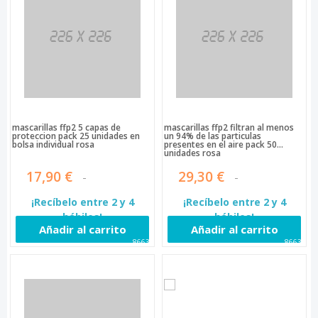
mascarillas ffp2 5 capas de
mascarillas ffp2 filtran al menos
proteccion pack 25 unidades en
un 94% de las particulas
bolsa individual rosa
presentes en el aire pack 50
unidades rosa
17,90 €
29,30 €
¡Recíbelo entre 2 y 4
¡Recíbelo entre 2 y 4
hábiles!
hábiles!
Añadir al carrito
Añadir al carrito
86631
86632